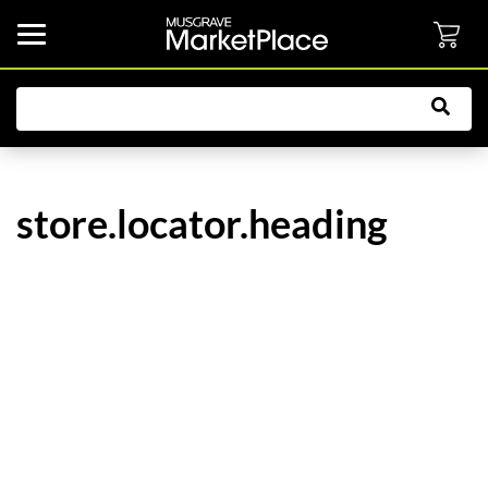
common.button.navbarCollapsed.text
store.locator.heading